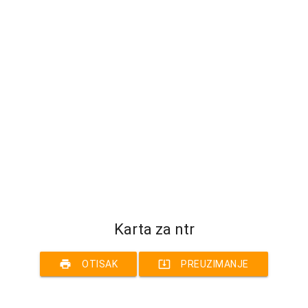
Karta za ntr
print
system_update_alt
OTISAK
PREUZIMANJE