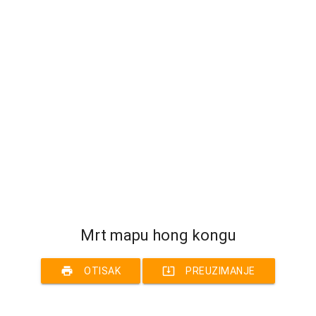
Mrt mapu hong kongu
print
system_update_alt
OTISAK
PREUZIMANJE