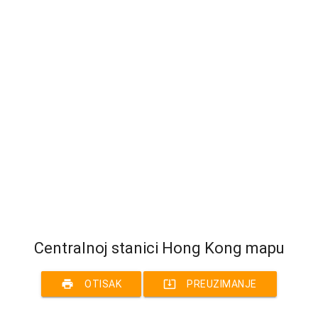
Centralnoj stanici Hong Kong mapu
print
system_update_alt
OTISAK
PREUZIMANJE